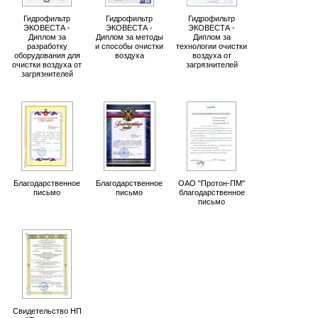
Гидрофильтр
Гидрофильтр
Гидрофильтр
ЭКОВЕСТА -
ЭКОВЕСТА -
ЭКОВЕСТА -
Диплом за
Диплом за методы
Диплом за
разработку
и способы очистки
технологии очистки
оборудования для
воздуха
воздуха от
очистки воздуха от
загрязнителей
загрязнителей
Благодарственное
Благодарственное
ОАО "Протон-ПМ"
письмо
письмо
благодарственное
письмо
Свидетельство НП