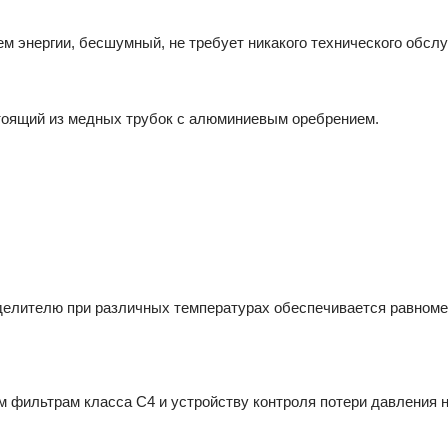
м энергии, бесшумный, не требует никакого технического обсл
тоящий из медных трубок с алюминиевым оребрением.
делителю при различных температурах обеспечива­ется равноме
м фильтрам класса С4 и устройству контроля потери давления н