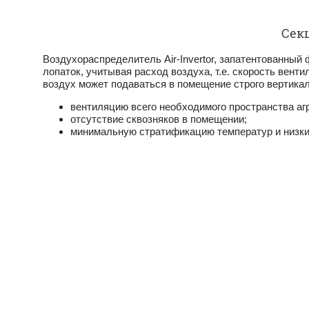
Cекц
Воздухораспределитель Air-Invertor, запатентован­ны
лопаток, учитывая расход возду­ха, т.е. скорость вент
воздух может подаваться в помещение строго вертикаль
вентиляцию всего необходимого пространства агр
отсутствие сквозняков в помещении;
минимальную стратификацию температур и низ­ки