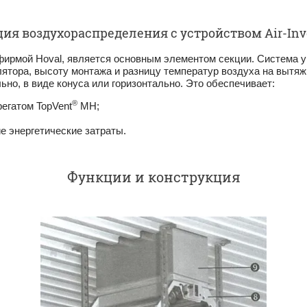
ия воздухораспределения с устройством Air-Inv
й фирмой Ноval, является основным элементом секции. Система у
илятора, высоту монтажа и раз­ницу температур воздуха на вытя
но, в виде конуса или горизонтально. Это обеспечивает:
®
егатом TopVent
MH;
е энергетические затраты.
Функции и конструкция