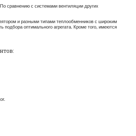
о сравнению с системами вентиляции других
лятором и разными типами теплообменников с широким
 подбора оптимально­го агрегата. Кроме того, имеются
нтов:
or.