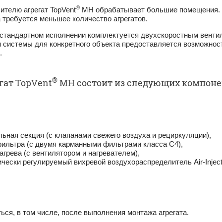
®
телю агрегат TopVent
MH обрабатывает большие помещения. П
требуется меньшее ко­личество агрегатов.
стандар­тном исполнении комплектуется двухскоростным венти
и системы для конкретного объекта предоставляется возможность
.
®
гат TopVent
MH состоит из следующих компо­не
ьная секция (с клапанами свежего воз­духа и рециркуляции),
ильтра (с двумя карманными фильтра­ми класса С4),
агрева (с вентилятором и нагревателем),
чески регулируемый вихревой воздухо­распределитель Air-Inject
ться, в том числе, после выполнения монтажа аг­регата.