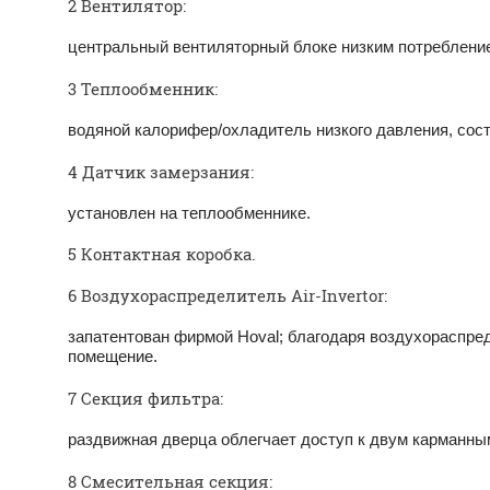
2 Вентилятор:
центральный вентиляторный блоке низким потребление
3 Теплообменник:
водяной калорифер/охладитель низкого давления, сос
4 Датчик замерзания:
установлен на теплообменнике.
5 Контактная коробка.
6 Воздухораспределитель Air-Invertor:
запатентован фирмой Hoval; благода­ря воздухораспре
помеще­ние.
7 Секция фильтра:
раздвижная дверца облегчает доступ к двум карманны
8 Смесительная секция: