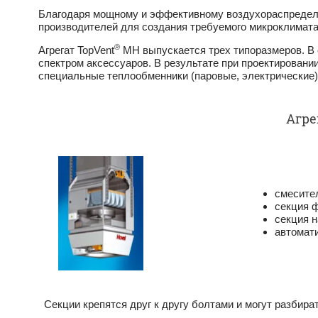
Благодаря мощному и эффективному воздухорасп­редели
производителей для создания требуемого микроклимата 
®
Агрегат TopVent
MH выпускается трех типоразмеров. В 
спектром аксессуаров. В результате при проектировани
специальные теп­лообменники (паровые, электрические)
Агре
смесител
секция ф
секция н
автомати
Секции крепятся друг к другу болтами и могут разби­ра