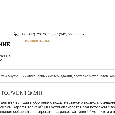
+7 (342) 226-26-36;
+7 (342) 226-60-69
ПЕРЕЗВОНИТЬ ВАМ?
НИЕ
каз из
А
таж внутренних инженерных систем зданий, поставка материалов, ко
 TOPVENT® MH
ля вентиляции и обогрева с подачей свежего воздуха, смешан
®
ками. Агрегат TopVent
MH устанавливается под потолком с воз
мещения собирается в агрегате, нагревается теплообменником и